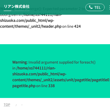
リアン株式会社
Warning
: array_merge(): Expected parameter 2 to be an array,
bool given in
/home/xs744111/rian-
shizuoka.com/public_html/wp-
content/themes/_unit2/header.php
on line
424
Warning
: Invalid argument supplied for foreach()
in
/home/xs744111/rian-
shizuoka.com/public_html/wp-
content/themes/_unit2/assets/unit/pagetitle/pagetitle0
pagetitle.php
on line
338
TOP
-