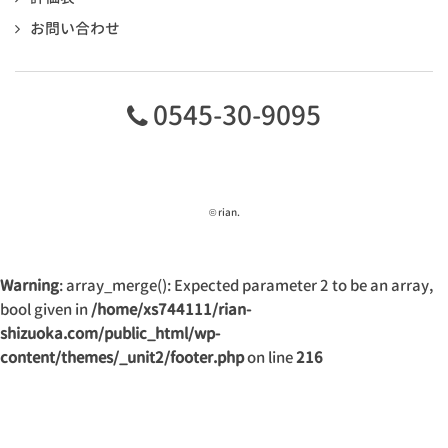
お問い合わせ
0545-30-9095
© rian.
Warning
: array_merge(): Expected parameter 2 to be an array,
bool given in
/home/xs744111/rian-
shizuoka.com/public_html/wp-
content/themes/_unit2/footer.php
on line
216